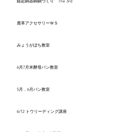
鎚起銅器銅鍋づくり The 3rd
鹿革アクセサリーＷＳ
みょうがぼち教室
6月7月米酵母パン教室
5月．6月パン教室
6/12 トウリーディング講座