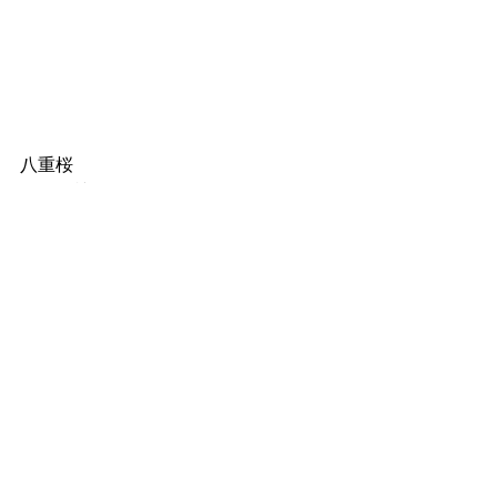
八重桜
これは植えて4年目にはなるのではない
でしょうか
毎年漬ける八重桜の塩漬け
いつかうちで採取したもので仕込みた
い！
という夢から植えてみたものの、
毎年全く花が咲かない
株が良くなかったのか、植えた場所が
良くなかったのか、またどうせ今年も
咲かないのだろうさ。って悄気ていま
した
が、今朝何か白いのがくっついてる！