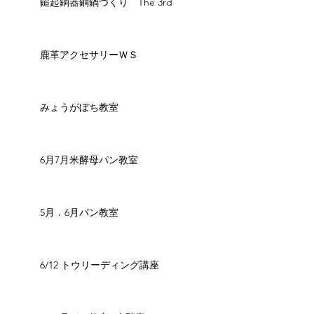
鎚起銅器銅鍋づくり The 3rd
鹿革アクセサリーＷＳ
みょうがぼち教室
6月7月米酵母パン教室
5月．6月パン教室
6/12 トウリーディング講座