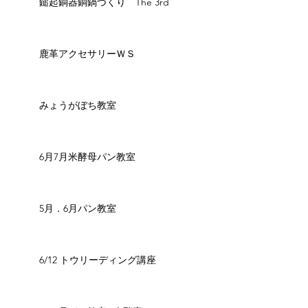
鎚起銅器銅鍋づくり The 3rd
鹿革アクセサリーＷＳ
みょうがぼち教室
6月7月米酵母パン教室
5月．6月パン教室
6/12 トウリーディング講座