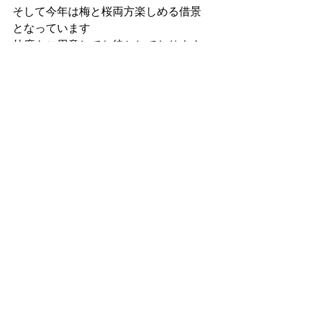
そして今年は梅と桜両方楽しめる借景
となっています
外席もご用意してお待ちしております
週末カフェ、今週末と来週土曜日9日の
みですよ
#ibumaki
 初の 
#週末カフェ
#お花見
 し
ながら 
#石窯ピザ
コメント