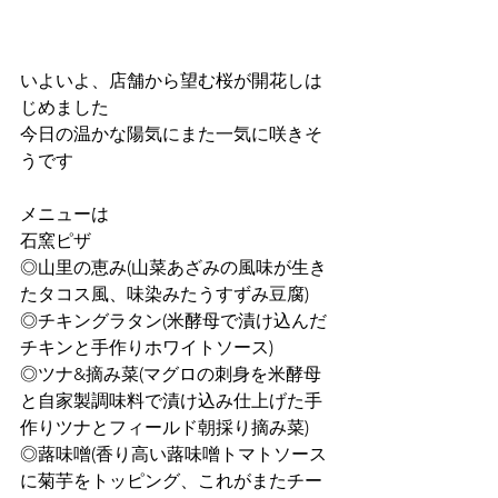
いよいよ、店舗から望む桜が開花しは
じめました
今日の温かな陽気にまた一気に咲きそ
うです
メニューは
石窯ピザ
◎山里の恵み(山菜あざみの風味が生き
たタコス風、味染みたうすずみ豆腐)
◎チキングラタン(米酵母で漬け込んだ
チキンと手作りホワイトソース)
◎ツナ&摘み菜(マグロの刺身を米酵母
と自家製調味料で漬け込み仕上げた手
作りツナとフィールド朝採り摘み菜)
◎蕗味噌(香り高い蕗味噌トマトソース
に菊芋をトッピング、これがまたチー