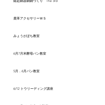
鎚起銅器銅鍋づくり The 3rd
鹿革アクセサリーＷＳ
みょうがぼち教室
6月7月米酵母パン教室
5月．6月パン教室
6/12 トウリーディング講座