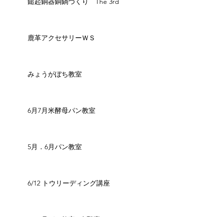
鎚起銅器銅鍋づくり The 3rd
鹿革アクセサリーＷＳ
みょうがぼち教室
6月7月米酵母パン教室
5月．6月パン教室
6/12 トウリーディング講座