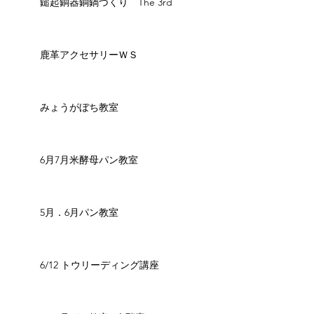
鎚起銅器銅鍋づくり The 3rd
鹿革アクセサリーＷＳ
みょうがぼち教室
6月7月米酵母パン教室
5月．6月パン教室
6/12 トウリーディング講座