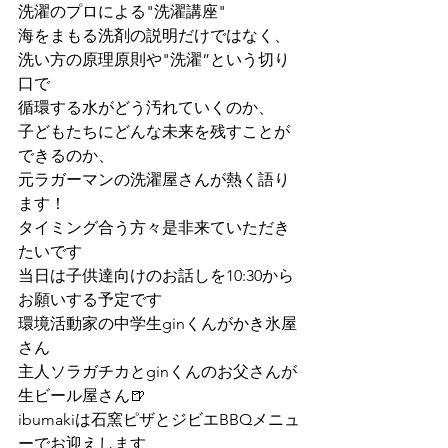
洗濯のプロによる"洗濯講座"
海をまもる洗剤の説明だけではなく、
洗い方の原理原則や"洗濯”という切り
口で
循環する水がどう汚れていくのか、
子どもたちにどんな未来を残すことが
できるのか、
元ラガーマンの洗濯屋さんが熱く語り
ます！
タイミング合う方々是非来ていただき
たいです
当日は子供達向けのお話しを10:30から
お願いする予定です
環境活動家の中学生ginくんがかき氷屋
さん
主人ソラガチカとginくんのお父さんが
生ビール屋さん🍺
ibumakiは石窯ピザとジビエBBQメニュ
ーでお迎えします