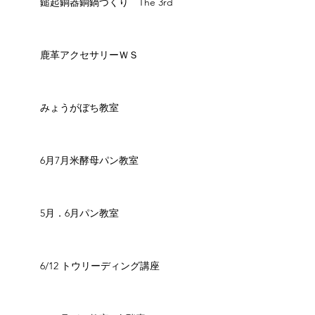
鎚起銅器銅鍋づくり The 3rd
鹿革アクセサリーＷＳ
みょうがぼち教室
6月7月米酵母パン教室
5月．6月パン教室
6/12 トウリーディング講座