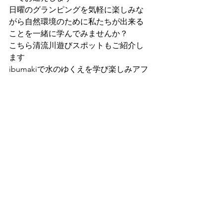
日曜のグランピングを気軽に楽しみな
がら自然環境のために私たちが出来る
ことを一緒に学んでみませんか？
こちら清流川遊びスポットもご紹介し
ます
ibumakiで水のゆくえを学び楽しみアフ
ターは清流でクールダウンも気持ち良
いお休みの過ごし方かと思います
26日土曜日　石窯パン教室
これまた久々の週末開催
親子参加も可能です
8月は指ヨガ&アロマ呼吸法〜味覚の調
律はお休み
9月をお楽しみに！