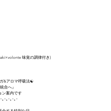
ki×volonte 味覚の調律付き)
ヨガ&アロマ呼吸法☯️
ら統合へ』
ョン案内です
･｡･｡･｡･｡･
再会する特別な日