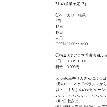
7月の営業予定です
◯ベーカリー喫茶
5日
12日
19日
26日
OPEN 12:00〜16:00
◯指ヨガ&アロマ呼吸法 (ibuma
7日　10:30〜13:00 
料金　3,000円
volonte主宰リカさんによる
7月のテーマは『バランスか
以下、リカさんのナビゲーシ
｡･｡･｡･｡･｡･｡･｡･｡･｡･｡･｡･｡･｡･｡
7月7日七夕は、
織り姫様と彦星様が年に一度