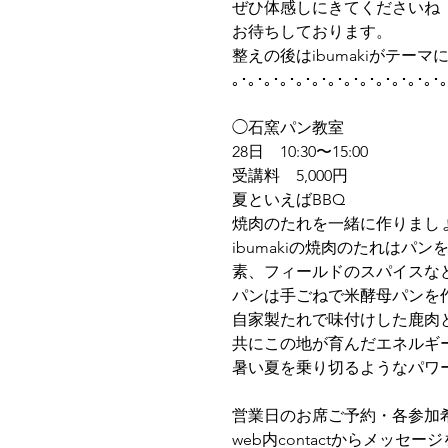
ぜひ体感しにきてくださいね
お待ちしております。
整えの後はibumakiがテ
｡･｡･｡･｡･｡･｡･｡･｡･｡･｡･｡･｡･｡･｡
◯石窯パン教室
28日　10:30〜15:00   
受講料　5,000円
夏といえばBBQ
焼肉のたれを一緒に作りまし
ibumakiの焼肉のたれは
素、フィールドのスパイスな
パンは手ごねで米酵母パンを
自家製たれで味付けした鹿肉
共にこの地が育んだエネルギ
暑い夏を乗り切るようなパワ
営業日のお席ご予約・各参加
web内contactからメッセ