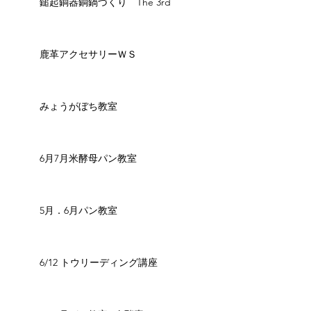
鎚起銅器銅鍋づくり The 3rd
鹿革アクセサリーＷＳ
みょうがぼち教室
6月7月米酵母パン教室
5月．6月パン教室
6/12 トウリーディング講座