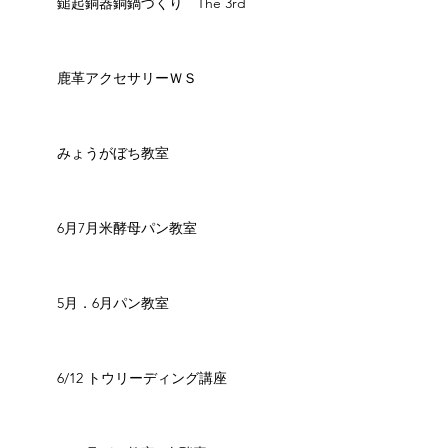
鎚起銅器銅鍋づくり The 3rd
鹿革アクセサリーＷＳ
みょうがぼち教室
6月7月米酵母パン教室
5月．6月パン教室
6/12 トウリーディング講座