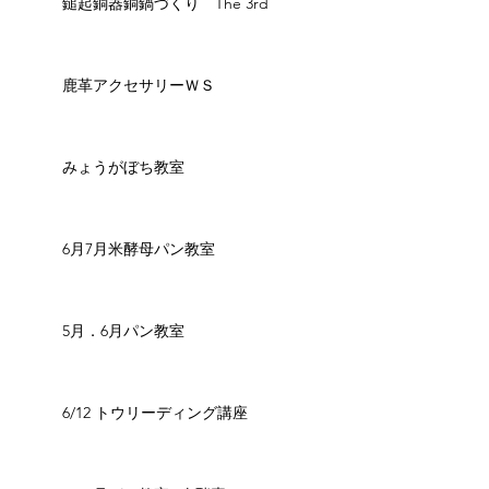
鎚起銅器銅鍋づくり The 3rd
鹿革アクセサリーＷＳ
みょうがぼち教室
6月7月米酵母パン教室
5月．6月パン教室
6/12 トウリーディング講座