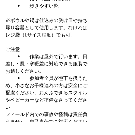
	•	歩きやすい靴
※ボウルや鍋は仕込みの受け皿や持ち
帰り容器として使用します。なければ
レジ袋（Lサイズ程度）でも可。
ご注意
	•	作業は屋外で行います。日
差し・風・寒暖差に対応できる服装で
お越しください。
	•	参加者全員が包丁を扱うた
め、小さなお子様連れの方は安全にご
配慮ください。おんぶできるスタイル
やベビーカーなど準備なさってくださ
い
フィールド内での事故や怪我は責任負
えません、自己責任でご対応ください
	•	幼児〜小学生のお連れ様は