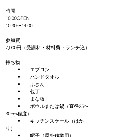
時間
10:00OPEN
10:30〜14:00
参加費
7,000円（受講料・材料費・ランチ込）
持ち物
	•	エプロン
	•	ハンドタオル
	•	ふきん
	•	包丁
	•	まな板
	•	ボウルまたは鍋（直径25〜
30cm程度）
	•	キッチンスケール（はか
り）
	•	帽子（屋外作業用）