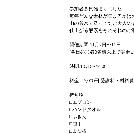
参加者募集始まりました
毎年どんな素材が集まるかは
山の谷水で洗って刻む大人の
仕上がる酵素をそれぞれのご
開催期間:11月7日〜11日
(各日参加者3名様以上で開催い
時間:10:30〜14:00
料金…5,000円(受講料・材料
持ち物
⬜︎エプロン
⬜︎ハンドタオル
⬜︎ふきん
⬜︎包丁
⬜︎まな板