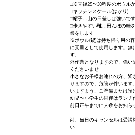
⬜︎※直径25〜30程度のボウル
⬜︎キッチンスケール(はかり)
⬜︎帽子…山の日差しは強いで
⬜︎歩きやすい靴…田んぼの畦
業をします
※ボウル(鍋)は持ち帰り用の
に受皿として使用します。無
す。
外作業となりますので、強い
くださいませ
小さなお子様お連れの方、皆
りますので、危険が伴います
いますよう、ご準備または預
幼児〜小学生の同伴はランチ代
前日正午までに人数をお知ら
尚、当日のキャンセルは受講
い