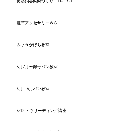
鎚起銅器銅鍋づくり The 3rd
鹿革アクセサリーＷＳ
みょうがぼち教室
6月7月米酵母パン教室
5月．6月パン教室
6/12 トウリーディング講座