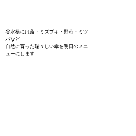
谷水横には蕗・ミズブキ・野苺・ミツ
バなど
自然に育った瑞々しい幸を明日のメニ
ューにします