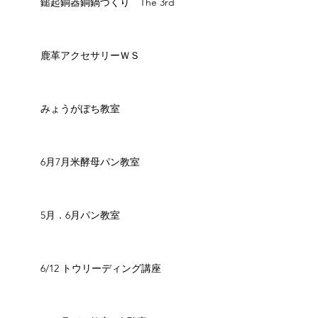
鎚起銅器銅鍋づくり The 3rd
鹿革アクセサリーＷＳ
みょうがぼち教室
6月7月米酵母パン教室
5月．6月パン教室
6/12 トウリーディング講座