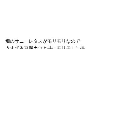
畑のサニーレタスがモリモリなので
うすずみ豆腐カツと共にモリモリに挟
んでバーガーサンドにします
うすずみ温泉と共にお休みとなってし
まったうすずみ豆腐
大切に使ってきたお豆腐が明日で最後
となります
根尾地域の中で温かな憩いの場でもあ
ったお豆腐屋さん
真っ白い湯気の中、あったかい出来立
ての豆乳を飲ませてくれて
働く姉様方のあったかいコミュニティ
ーが大好きでした