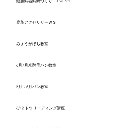
鎚起銅器銅鍋づくり The 3rd
鹿革アクセサリーＷＳ
みょうがぼち教室
6月7月米酵母パン教室
5月．6月パン教室
6/12 トウリーディング講座