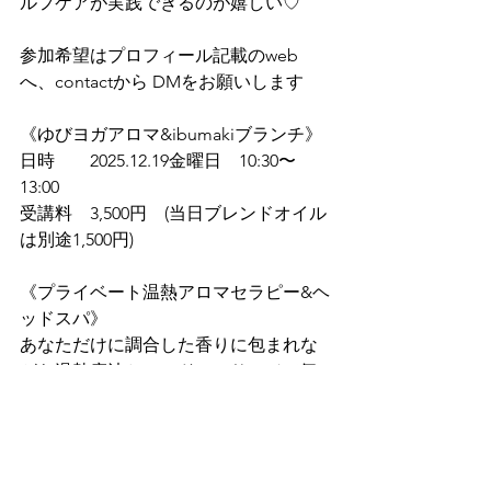
ルフケアが実践できるのが嬉しい♡
参加希望はプロフィール記載のweb
へ、contactから DMをお願いします
《ゆびヨガアロマ&ibumakiブランチ》
日時　　2025.12.19金曜日　10:30〜
13:00
受講料　3,500円　(当日ブレンドオイル
は別途1,500円)
《プライベート温熱アロマセラピー&ヘ
ッドスパ》
あなただけに調合した香りに包まれな
がら温熱療法とヘッドマッサージで気
持ち良すぎる至福時間へトリップしま
す
施術&レクチャー料(あなただけのブレ
ンドオイル&レクチャーシート込み) 