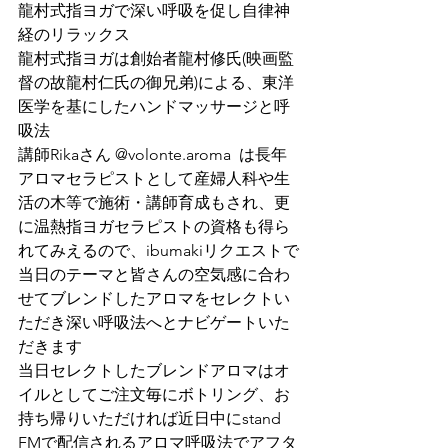
龍村式指ヨガで深い呼吸を促し自律神
経のリラックス
龍村式指ヨガは創始者龍村修氏(映画監
督の故龍村仁氏の御兄弟)による、東洋
医学を基にしたハンドマッサージと呼
吸法
講師Rikaさん @volonte.aroma  は長年
アロマセラピストとして産婦人科や生
活の木等で施術・講師育成もされ、更
に温熱指ヨガセラピストの資格も得ら
れてみえるので、ibumakiリクエストで
当日のテーマと皆さんの空気感に合わ
せてブレンドしたアロマをセレクトい
ただき深い呼吸法へとナビゲートいた
だきます
当日セレクトしたブレンドアロマはオ
イルとしてご注文毎にボトリング、お
持ち帰りいただければ近日中にstand 
FMで配信されるアロマ呼吸法でアフタ